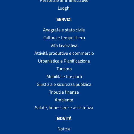
Personale amministrativo
Trascrivere atti di stato civile formati all'estero
Luoghi
Trasportare cadaveri, ceneri o resti mortali all'estero
SERVIZI
Trasportare salme, cadaveri, ceneri o resti mortali
all'interno del territorio italiano
Anagrafe e stato civile
Trasporto scolastico scuolabus
Cultura e tempo libero
Vita lavorativa
Votare al proprio domicilio
Attività produttive e commercio
Votare presso ospedali, case di riposo e carceri
Urbanistica e Pianificazione
Turismo
Mobilità e trasporti
Giustizia e sicurezza pubblica
Tributi e finanze
Ambiente
Salute, benessere e assistenza
NOVITÀ
Notizie