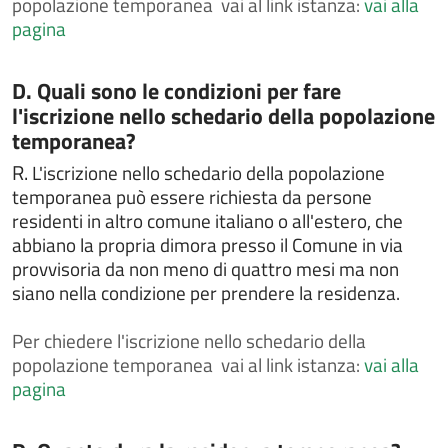
popolazione temporanea vai al link istanza:
vai alla
Chiedere l'attribuzione del cognome materno al
momento della nascita
pagina
Chiedere l'autorizzazione al trasporto e alla
cremazione
Categoria:
D. Quali sono le condizioni per fare
Chiedere l'autorizzazione alla esumazione,
l'iscrizione nello schedario della popolazione
estumulazione o traslazione
temporanea?
Chiedere la cittadinanza italiana
R.
L'iscrizione nello schedario della popolazione
Chiedere la concessione di spazi comunali per
temporanea può essere richiesta da persone
attività culturali o sportive
residenti in altro comune italiano o all'estero, che
Chiedere la concessione, il rinnovo e/o la rinuncia di
abbiano la propria dimora presso il Comune in via
loculo od ossario
provvisoria da non meno di quattro mesi ma non
siano nella condizione per prendere la residenza.
Chiedere la concessione, il rinnovo e/o la rinuncia di
loculo od ossario
Per
chiedere l'iscrizione nello schedario della
Chiedere la consultazione e la copia delle liste
elettorali
popolazione temporanea vai al link istanza:
vai alla
pagina
Chiedere la legalizzazione di fotografia
Chiedere la pubblicazione di matrimonio
Categoria: