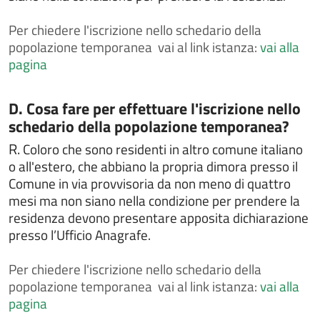
Dichiarare l'esatta indicazione del nome composto da
Per
chiedere l'iscrizione nello schedario della
più elementi
popolazione temporanea vai al link istanza:
vai alla
Dichiarazione di dimora abituale per cittadini
pagina
extracomunitari
Dissequestro di veicoli sequestrati perchè sprovvisti
Categoria:
D. Cosa fare per effettuare l'iscrizione nello
di assicurazione
schedario della popolazione temporanea?
Donazione degli organi
R.
Coloro che sono residenti in altro comune italiano
FAQ
o all'estero, che abbiano la propria dimora presso il
Gestire un'area verde
Comune in via provvisoria da non meno di quattro
IMU - Imposta Municipale Unica
mesi ma non siano nella condizione per prendere la
residenza devono presentare apposita dichiarazione
Intrattenimenti, spettacoli, eventi e manifestazioni
presso l’Ufficio Anagrafe.
Iscriversi all'albo comunale delle associazioni
Iscriversi o cancellarsi dall'albo degli scrutatori
Per
chiedere l'iscrizione nello schedario della
popolazione temporanea vai al link istanza:
vai alla
Iscriversi o cancellarsi dall'albo dei giudici popolari
pagina
Iscriversi o cancellarsi dall'albo dei presidenti di