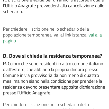
Chiedere il rilascio della tessera elettorale
l'Ufficio Anagrafe provvederà alla cancellazione dallo
schedario.
Chiedere il rilascio di certificati anagrafici
Chiedere il rilascio di certificati ed estratti di atti di
stato civile
Per
chiedere l'iscrizione nello schedario della
Chiedere il rilascio di certificati ed estratti di leva
popolazione temporanea vai al link istanza:
vai alla
militare
pagina
Chiedere il rilascio di certificato di iscrizione alle liste
elettorali
Categoria:
D. Dove si chiede la residenza temporanea?
Chiedere il rilascio di copia integrale di atti di stato
civile
R.
Coloro che sono residenti in altro comune italiano
o all'estero, che abbiano la propria dimora presso il
Chiedere il rilascio o il rinnovo della carta d'identità
elettronica
Comune in via provvisoria da non meno di quattro
mesi ma non siano nella condizione per prendere la
Chiedere il voto assistito
residenza devono presentare apposita dichiarazione
Chiedere l'assegnazione del numero civico
presso l’Ufficio Anagrafe.
Chiedere l'attestazione di soggiorno permanente per
i cittadini comunitari
Per
chiedere l'iscrizione nello schedario della