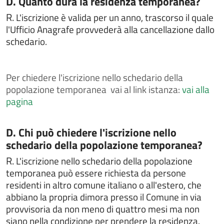
D. Quanto dura la residenza temporanea?
Chiedere la rettifica di dati anagrafici in atti di stato
civile
R.
L'iscrizione è valida per un anno, trascorso il quale
l'Ufficio Anagrafe provvederà alla cancellazione dallo
Chiedere la sepoltura nei cimiteri comunali
schedario.
Chiedere un interpello
Chiedere un rimborso per erroneo versamento
Per
chiedere l'iscrizione nello schedario della
Comunicare i dati del conducente o del locatario a
seguito di un accertamento di violazione
popolazione temporanea vai al link istanza:
vai alla
pagina
Contestazioni e ricorsi a verbali o atti di
accertamento
Contributo per il superamento e l'eliminazione di
Categoria:
D. Chi può chiedere l'iscrizione nello
barriere architettoniche in edifici privati
schedario della popolazione temporanea?
Costituire un'unione civile
R.
L'iscrizione nello schedario della popolazione
Denuncia di smarrimento sottrazione distruzione
temporanea può essere richiesta da persone
carta di circolazione o patente di guida
residenti in altro comune italiano o all'estero, che
abbiano la propria dimora presso il Comune in via
Depositare o ritirare le disposizioni anticipate di
trattamento (DAT)
provvisoria da non meno di quattro mesi ma non
siano nella condizione per prendere la residenza.
Dichiarare l'avvenuta riconciliazione con il coniuge