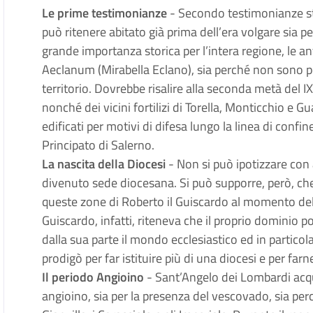
Le prime testimonianze
- Secondo testimonianze sto
può ritenere abitato già prima dell’era volgare
sia pe
grande importanza storica per l’intera regione, le a
Aeclanum (Mirabella Eclano), sia perché non sono poc
territorio. Dovrebbe risalire alla seconda metà del I
nonché dei vicini fortilizi di Torella, Monticchio e Gu
edificati per motivi di difesa lungo la linea di conf
Principato di Salerno.
La nascita della Diocesi
- Non si può ipotizzare con
divenuto sede diocesana. Si può supporre, però, che
queste zone di Roberto il Guiscardo al momento dell
Guiscardo, infatti, riteneva che il proprio dominio 
dalla sua parte il mondo ecclesiastico ed in particola
prodigò per far istituire più di una diocesi e per farn
Il periodo Angioino
- Sant’Angelo dei Lombardi acq
angioino, sia per la presenza del vescovado, sia perch