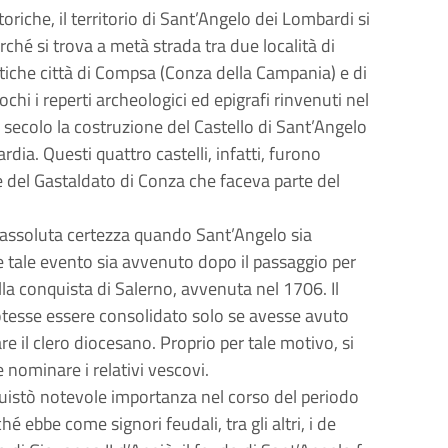
riche, il territorio di Sant’Angelo dei Lombardi si
rché si trova a metà strada tra due località di
ntiche città di Compsa (Conza della Campania) e di
hi i reperti archeologici ed epigrafi rinvenuti nel
X secolo la costruzione del Castello di Sant’Angelo
ardia. Questi quattro castelli, infatti, furono
ine del Gastaldato di Conza che faceva parte del
 assoluta certezza quando Sant’Angelo sia
 tale evento sia avvenuto dopo il passaggio per
a conquista di Salerno, avvenuta nel 1706. Il
potesse essere consolidato solo se avesse avuto
re il clero diocesano. Proprio per tale motivo, si
e nominare i relativi vescovi.
uistò notevole importanza nel corso del periodo
é ebbe come signori feudali, tra gli altri, i de