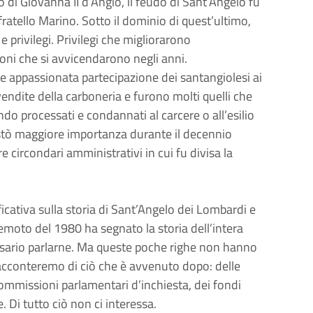
no di Giovanna II d’Angiò, il feudo di Sant’Angelo fu
fratello Marino. Sotto il dominio di quest’ultimo,
e privilegi. Privilegi che migliorarono
oni che si avvicendarono negli anni.
e appassionata partecipazione dei santangiolesi ai
endite della carboneria e furono molti quelli che
ndo processati e condannati al carcere o all’esilio
istò maggiore importanza durante il decennio
circondari amministrativi in cui fu divisa la
ficativa sulla storia di Sant’Angelo dei Lombardi e
remoto del 1980 ha segnato la storia dell’intera
essario parlarne. Ma queste poche righe non hanno
racconteremo di ciò che è avvenuto dopo: delle
commissioni parlamentari d’inchiesta, dei fondi
. Di tutto ciò non ci interessa.