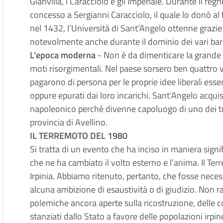
Gianvilla, i Caracciolo e gli Imperiale. Durante il reg
concesso a Sergianni Caracciolo, il quale lo donò al 
nel 1432, l’Università di Sant’Angelo ottenne grazie 
notevolmente anche durante il dominio dei vari bar
L’epoca moderna
- Non è da dimenticare la grande 
moti risorgimentali. Nel paese sorsero ben quattro v
pagarono di persona per le proprie idee liberali esse
oppure epurati dai loro incarichi. Sant’Angelo acqu
napoleonico perché divenne capoluogo di uno dei tre 
provincia di Avellino.
IL TERREMOTO DEL 1980
Si tratta di un evento che ha inciso in maniera signi
che ne ha cambiato il volto esterno e l’anima. Il Ter
Irpinia. Abbiamo ritenuto, pertanto, che fosse nec
alcuna ambizione di esaustività o di giudizio. Non 
polemiche ancora aperte sulla ricostruzione, delle 
stanziati dallo Stato a favore delle popolazioni irpine