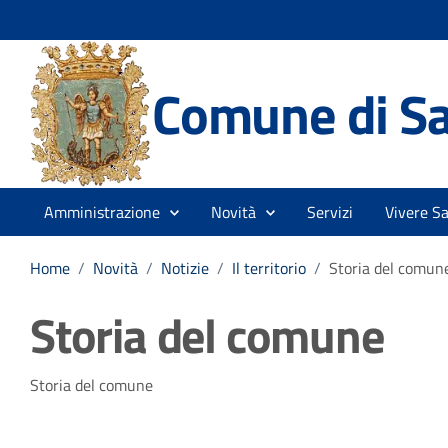
Comune di Sa
Amministrazione
Novità
Servizi
Vivere S
Home
/
Novità
/
Notizie
/
Il territorio
/
Storia del comun
Storia del comune
Dettagli della notizia
Storia del comune