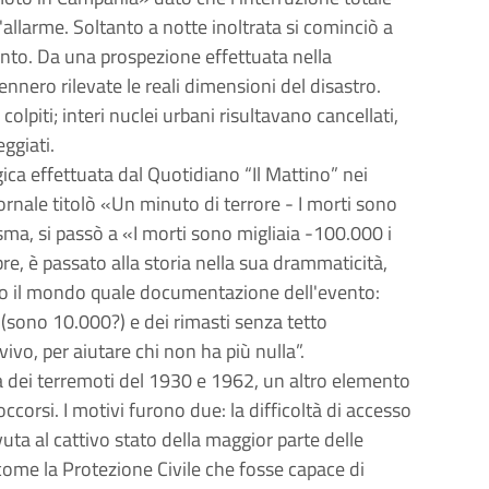
'allarme. Soltanto a notte inoltrata si cominciò a
ento. Da una prospezione effettuata nella
nnero rilevate le reali dimensioni del disastro.
lpiti; interi nuclei urbani risultavano cancellati,
ggiati.
ica effettuata dal Quotidiano “Il Mattino” nei
iornale titolò «Un minuto di terrore - I morti sono
isma, si passò a «I morti sono migliaia -100.000 i
re, è passato alla storia nella sua drammaticità,
tto il mondo quale documentazione dell'evento:
 (sono 10.000?) e dei rimasti senza tetto
vo, per aiutare chi non ha più nulla”.
usa dei terremoti del 1930 e 1962, un altro elemento
soccorsi. I motivi furono due: la difficoltà di accesso
uta al cattivo stato della maggior parte delle
come la Protezione Civile che fosse capace di