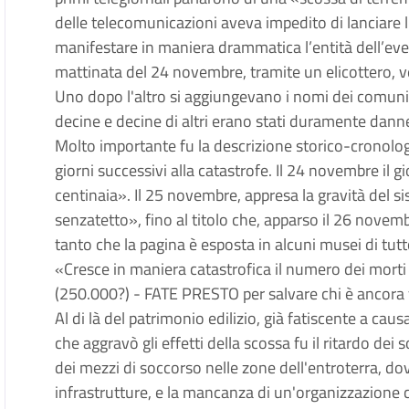
delle telecomunicazioni aveva impedito di lanciare l
manifestare in maniera drammatica l’entità dell’ev
mattinata del 24 novembre, tramite un elicottero, ve
Uno dopo l'altro si aggiungevano i nomi dei comuni co
decine e decine di altri erano stati duramente danne
Molto importante fu la descrizione storico-cronolog
giorni successivi alla catastrofe. Il 24 novembre il g
centinaia». Il 25 novembre, appresa la gravità del s
senzatetto», fino al titolo che, apparso il 26 novemb
tanto che la pagina è esposta in alcuni musei di tu
«Cresce in maniera catastrofica il numero dei morti
(250.000?) - FATE PRESTO per salvare chi è ancora vi
Al di là del patrimonio edilizio, già fatiscente a ca
che aggravò gli effetti della scossa fu il ritardo dei 
dei mezzi di soccorso nelle zone dell'entroterra, dov
infrastrutture, e la mancanza di un'organizzazione 