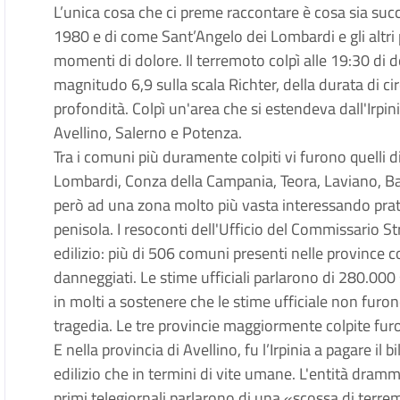
L’unica cosa che ci preme raccontare è cosa sia su
1980 e di come Sant’Angelo dei Lombardi e gli altri 
momenti di dolore. Il terremoto colpì alle 19:30 d
magnitudo 6,9 sulla scala Richter, della durata di c
profondità. Colpì un'area che si estendeva dall'Irpini
Avellino, Salerno e Potenza.
Tra i comuni più duramente colpiti vi furono quelli d
Lombardi, Conza della Campania, Teora, Laviano, Baroni
però ad una zona molto più vasta interessando prat
penisola. I resoconti dell'Ufficio del Commissario S
edilizio: più di 506 comuni presenti nelle province 
danneggiati. Le stime ufficiali parlarono di 280.000 
in molti a sostenere che le stime ufficiale non furono
tragedia. Le tre provincie maggiormente colpite furo
E nella provincia di Avellino, fu l’Irpinia a pagare il 
edilizio che in termini di vite umane. L'entità dram
primi telegiornali parlarono di una «scossa di terr