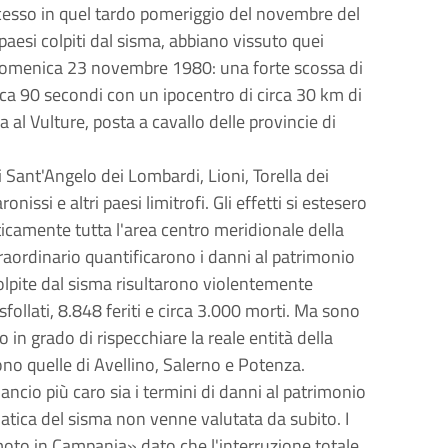
ccesso in quel tardo pomeriggio del novembre del
paesi colpiti dal sisma, abbiano vissuto quei
i domenica 23 novembre 1980: una forte scossa di
irca 90 secondi con un ipocentro di circa 30 km di
a al Vulture, posta a cavallo delle provincie di
i Sant'Angelo dei Lombardi, Lioni, Torella dei
ssi e altri paesi limitrofi. Gli effetti si estesero
icamente tutta l'area centro meridionale della
traordinario quantificarono i danni al patrimonio
colpite dal sisma risultarono violentemente
sfollati, 8.848 feriti e circa 3.000 morti. Ma sono
 in grado di rispecchiare la reale entità della
no quelle di Avellino, Salerno e Potenza.
bilancio più caro sia i termini di danni al patrimonio
matica del sisma non venne valutata da subito. I
emoto in Campania» dato che l'interruzione totale