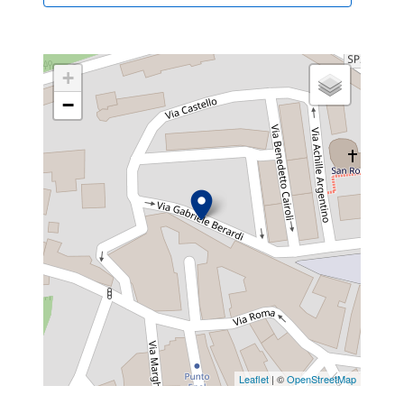
+
−
Leaflet
| ©
OpenStreetMap