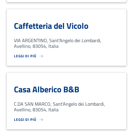
Caffetteria del Vicolo
VIA ARGENTINO, Sant'Angelo dei Lombardi,
Avellino, 83054, Italia
LEGGI DI PIÙ
SU LOREM IPSUM DOLOR SIT AMET, CONSECTETUR ADIPISCING EL
Casa Alberico B&B
C.DA SAN MARCO, Sant'Angelo dei Lombardi,
Avellino, 83054, Italia
LEGGI DI PIÙ
SU LOREM IPSUM DOLOR SIT AMET, CONSECTETUR ADIPISCING EL