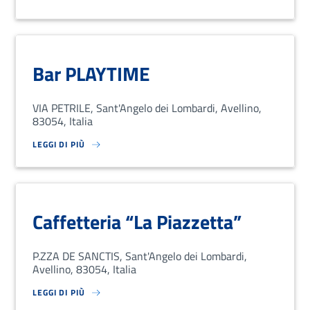
SU LOREM IPSUM DOLOR SIT AMET, CONSECTETUR ADIPISCING EL
Bar PLAYTIME
VIA PETRILE, Sant'Angelo dei Lombardi, Avellino,
83054, Italia
LEGGI DI PIÙ
SU LOREM IPSUM DOLOR SIT AMET, CONSECTETUR ADIPISCING EL
Caffetteria “La Piazzetta”
P.ZZA DE SANCTIS, Sant'Angelo dei Lombardi,
Avellino, 83054, Italia
LEGGI DI PIÙ
SU LOREM IPSUM DOLOR SIT AMET, CONSECTETUR ADIPISCING EL