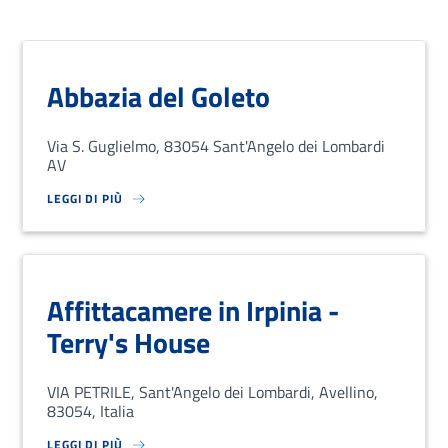
Abbazia del Goleto
Via S. Guglielmo, 83054 Sant'Angelo dei Lombardi
AV
LEGGI DI PIÙ
SU LOREM IPSUM DOLOR SIT AMET, CONSECTETUR ADIPISCING EL
Affittacamere in Irpinia -
Terry's House
VIA PETRILE, Sant'Angelo dei Lombardi, Avellino,
83054, Italia
LEGGI DI PIÙ