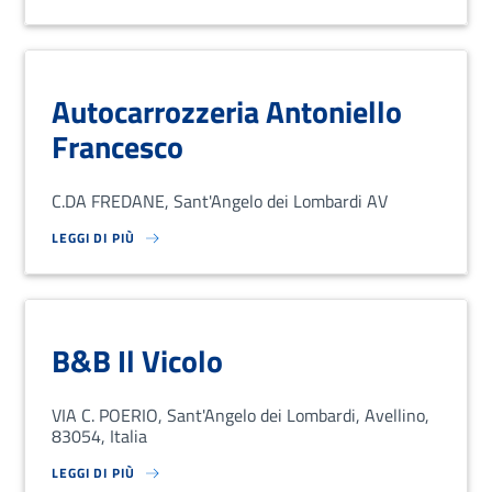
Autocarrozzeria Antoniello
Francesco
C.DA FREDANE, Sant'Angelo dei Lombardi AV
LEGGI DI PIÙ
SU LOREM IPSUM DOLOR SIT AMET, CONSECTETUR ADIPISCING EL
B&B Il Vicolo
VIA C. POERIO, Sant'Angelo dei Lombardi, Avellino,
83054, Italia
LEGGI DI PIÙ
SU LOREM IPSUM DOLOR SIT AMET, CONSECTETUR ADIPISCING EL