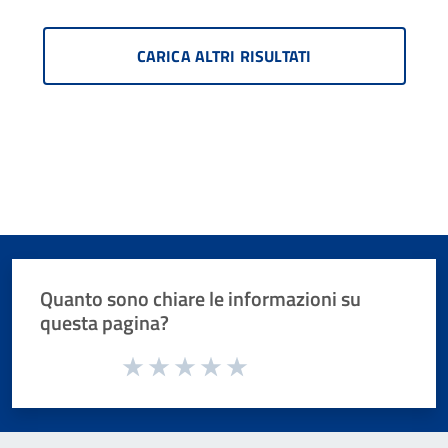
CARICA ALTRI RISULTATI
Quanto sono chiare le informazioni su
questa pagina?
Valuta da 1 a 5 stelle la pagina
Valuta 1 stelle su 5
Valuta 2 stelle su 5
Valuta 3 stelle su 5
Valuta 4 stelle su 5
Valuta 5 stelle su 5