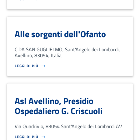
SU LOREM IPSUM DOLOR SIT AMET, CONSECTETUR ADIPISCING EL
Alle sorgenti dell'Ofanto
C.DA SAN GUGLIELMO, Sant'Angelo dei Lombardi,
Avellino, 83054, Italia
LEGGI DI PIÙ
SU LOREM IPSUM DOLOR SIT AMET, CONSECTETUR ADIPISCING EL
Asl Avellino, Presidio
Ospedaliero G. Criscuoli
Via Quadrivio, 83054 Sant'Angelo dei Lombardi AV
LEGGI DI PIÙ
SU LOREM IPSUM DOLOR SIT AMET, CONSECTETUR ADIPISCING EL