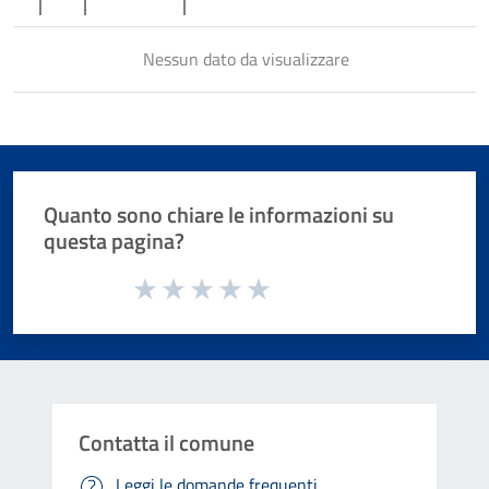
Nessun dato da visualizzare
Quanto sono chiare le informazioni su
questa pagina?
Valuta da 1 a 5 stelle la pagina
Valuta 1 stelle su 5
Valuta 2 stelle su 5
Valuta 3 stelle su 5
Valuta 4 stelle su 5
Valuta 5 stelle su 5
Contatta il comune
Leggi le domande frequenti