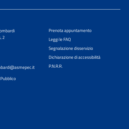
Prenota appuntamento
Lombardi
, 2
Leggi le FAQ
Segnalazione disservizio
Dichiarazione di accessibilità
P.N.R.R.
ombardi@asmepec.it
l Pubblico
Ciao 👋
Come posso esserti utile?
smart_toy