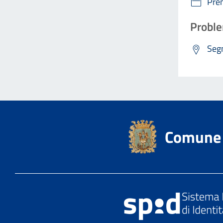
Pre
Proble
Segn
Comune 