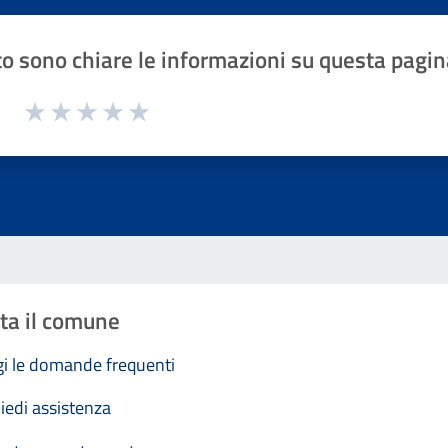
o sono chiare le informazioni su questa pagin
1 a 5 stelle la pagina
Valuta 1 stelle su 5
Valuta 2 stelle su 5
Valuta 3 stelle su 5
Valuta 4 stelle su 5
Valuta 5 stelle su 5
ta il comune
i le domande frequenti
iedi assistenza