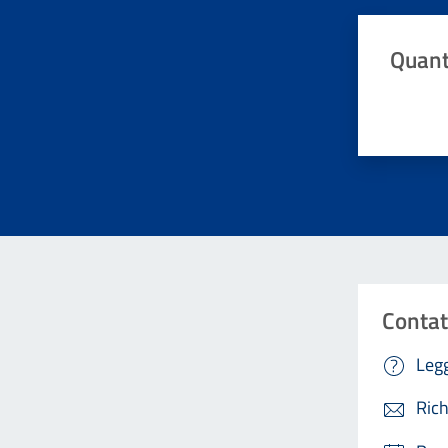
Quant
Valuta da 
Contat
Legg
Rich