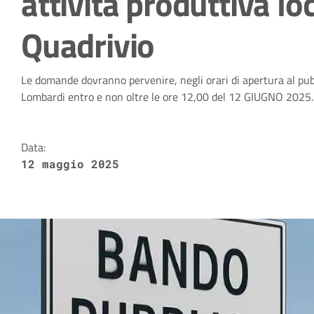
attività produttiva loc
Quadrivio
Dettagli della notizia
Le domande dovranno pervenire, negli orari di apertura al pubb
Lombardi entro e non oltre le ore 12,00 del 12 GIUGNO 2025.
Data:
12 maggio 2025