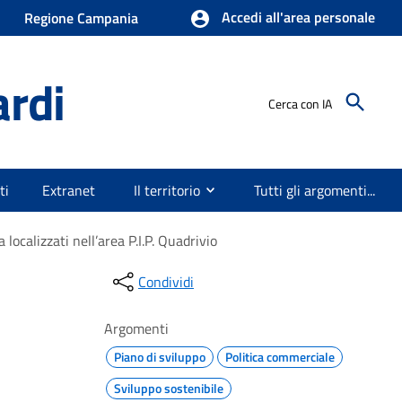
Accedi all'area personale
Regione Campania
ardi
Cerca con IA
ti
Extranet
Il territorio
Tutti gli argomenti...
 localizzati nell’area P.I.P. Quadrivio
Condividi
Argomenti
Piano di sviluppo
Politica commerciale
Sviluppo sostenibile