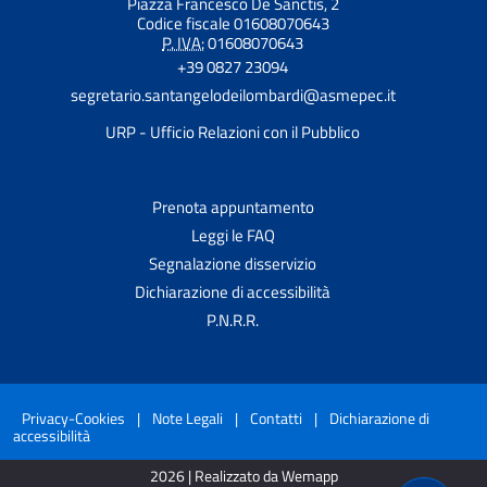
Piazza Francesco De Sanctis, 2
Codice fiscale 01608070643
P. IVA:
01608070643
+39 0827 23094
segretario.santangelodeilombardi@asmepec.it
URP - Ufficio Relazioni con il Pubblico
Prenota appuntamento
Leggi le FAQ
Segnalazione disservizio
Dichiarazione di accessibilità
P.N.R.R.
Privacy-Cookies
|
Note Legali
|
Contatti
|
Dichiarazione di
accessibilità
2026 | Realizzato da Wemapp