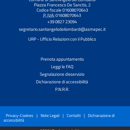
Piazza Francesco De Sanctis, 2
Codice fiscale 01608070643
P. IVA:
01608070643
+39 0827 23094
segretario.santangelodeilombardi@asmepec.it
URP - Ufficio Relazioni con il Pubblico
Prenota appuntamento
Leggi le FAQ
Segnalazione disservizio
Dichiarazione di accessibilità
P.N.R.R.
Privacy-Cookies
|
Note Legali
|
Contatti
|
Dichiarazione di
accessibilità