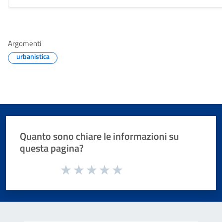
Argomenti
urbanistica
Quanto sono chiare le informazioni su
questa pagina?
Valuta da 1 a 5 stelle la pagina
Valuta 1 stelle su 5
Valuta 2 stelle su 5
Valuta 3 stelle su 5
Valuta 4 stelle su 5
Valuta 5 stelle su 5