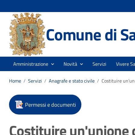
Comune di Sa
Amministrazione
Novità
Servizi
Vivere S
Home
/
Servizi
/
Anagrafe e stato civile
/
Costituire un'un
Permessi e documenti
Costituire un'unione c