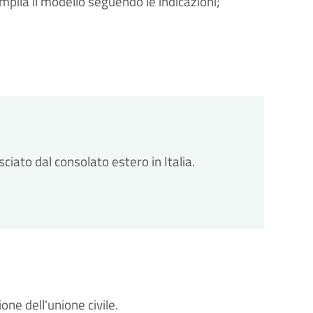
ompila il modello seguendo le indicazioni;
lasciato dal consolato estero in Italia.
ne dell'unione civile.