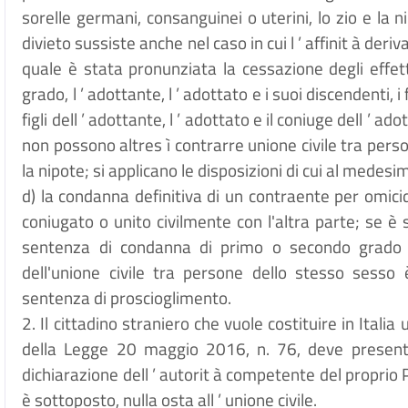
sorelle germani, consanguinei o uterini, lo zio e la nipot
divieto sussiste anche nel caso in cui l
’
affinit
à
deriva
quale
è
stata pronunziata la cessazione degli effetti c
grado, l
’
adottante, l
’
adottato e i suoi discendenti, i 
figli dell
’
adottante, l
’
adottato e il coniuge dell
’
adot
non possono altres
ì
contrarre unione civile tra perso
la nipote; si applicano le disposizioni di cui al medesi
d) la condanna definitiva di un contraente per omici
coniugato o unito civilmente con l'altra parte; se
è
sentenza di condanna di primo o secondo grado o
dell'unione civile tra persone dello stesso sesso
sentenza di proscioglimento.
2. Il cittadino straniero che vuole costituire in Italia 
della Legge 20 maggio 2016, n. 76, deve present
dichiarazione dell
’
autorit
à
competente del proprio Pae
è
sottoposto, nulla osta all
’
unione civile.