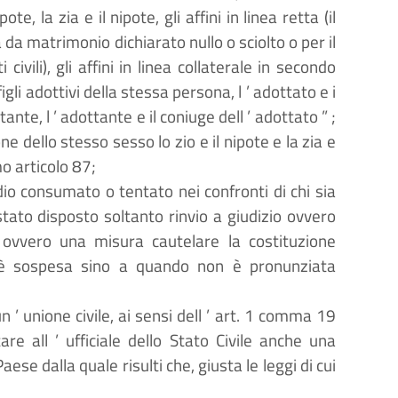
e, la zia e il nipote, gli affini in linea retta (il
 da matrimonio dichiarato nullo o sciolto o per il
ivili), gli affini in linea collaterale in secondo
figli adottivi della stessa persona, l
’
adottato e i
tante, l
’
adottante e il coniuge dell
’
adottato
”
;
ne dello stesso sesso lo zio e il nipote e la zia e
mo articolo 87;
dio consumato o tentato nei confronti di chi sia
stato disposto soltanto rinvio a giudizio ovvero
vvero una misura cautelare la costituzione
è
sospesa sino a quando non
è
pronunziata
un
’
unione civile, ai sensi dell
’
art. 1 comma 19
are all
’
ufficiale dello Stato Civile anche una
se dalla quale risulti che, giusta le leggi di cui