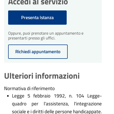
Accedi al servizio
integrazioni entro 10 giorni
Durante l'istruttoria, potrebbero
dall'avvio del procedimento.
essere necessarie integrazioni. Il
comune ti invierà una richiesta di
Presenta Istanza
integrazioni entro 10 giorni
dall'avvio del procedimento.
30
Conclusione del
procedimento
Oppure, puoi prenotare un appuntamento e
giorni
presentarti presso gli uffici.
Il procedimento amministrativo
30
sarà concluso entro un massimo
Conclusione del
di 30 giorni dalla presentazione
procedimento
Richiedi appuntamento
giorni
dell'istanza.
Il procedimento amministrativo
sarà concluso entro un massimo
di 30 giorni dalla presentazione
dell'istanza.
Ulteriori informazioni
Normativa di riferimento
Legge 5 febbraio 1992, n. 104 Legge-
quadro per l'assistenza, l'integrazione
sociale e i diritti delle persone handicappate.