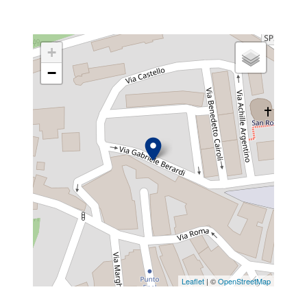
+
−
Leaflet
| ©
OpenStreetMap