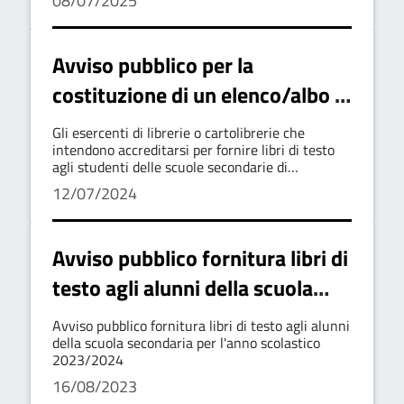
08/07/2025
Avviso pubblico per la
costituzione di un elenco/albo di
librerie e cartolibrerie
Gli esercenti di librerie o cartolibrerie che
accreditate per la fornitura di
intendono accreditarsi per fornire libri di testo
agli studenti delle scuole secondarie di
libri di testo alla scuola
Sant’Angelo dei Lombardi per l'anno 2024/2025
12/07/2024
devono presentare domanda entro le 12:00 del
secondaria di 1^ e 2^ grado
26/07/2024
mediante buono libri/voucher
Avviso pubblico fornitura libri di
testo agli alunni della scuola
secondaria per l'anno scolastico
Avviso pubblico fornitura libri di testo agli alunni
2023/2024
della scuola secondaria per l'anno scolastico
2023/2024
16/08/2023