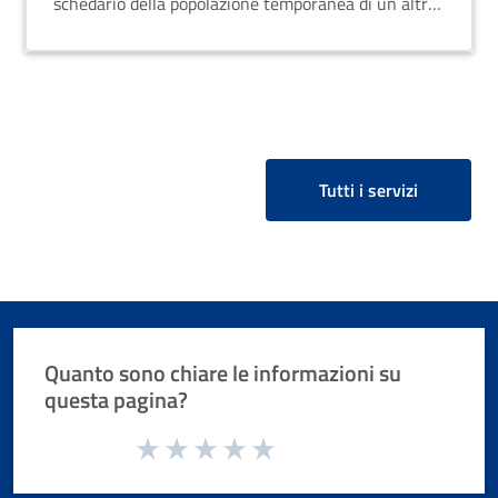
schedario della popolazione temporanea di un altro
comune.
Tutti i servizi
Quanto sono chiare le informazioni su
questa pagina?
Valuta da 1 a 5 stelle la pagina
Valuta 1 stelle su 5
Valuta 2 stelle su 5
Valuta 3 stelle su 5
Valuta 4 stelle su 5
Valuta 5 stelle su 5