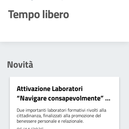
Tempo libero
Dettagli della notizia
Novità
Attivazione Laboratori
“Navigare consapevolmente” e
“Intelligenza emotiva e
Due importanti laboratori formativi rivolti alla
riconciliazione”
cittadinanza, finalizzati alla promozione del
benessere personale e relazionale.