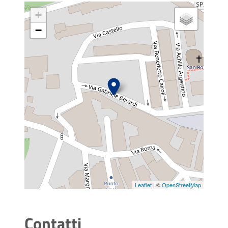
+
−
Leaflet
| ©
OpenStreetMap
Contatti