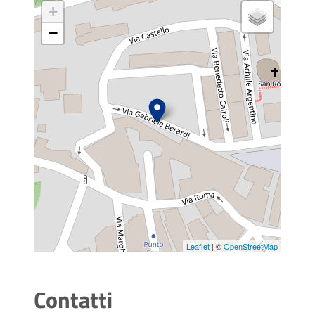
+
−
Leaflet
| ©
OpenStreetMap
Contatti