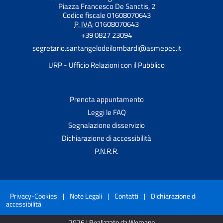
Piazza Francesco De Sanctis, 2
Codice fiscale 01608070643
P. IVA:
01608070643
+39 0827 23094
segretario.santangelodeilombardi@asmepec.it
URP - Ufficio Relazioni con il Pubblico
Prenota appuntamento
Leggi le FAQ
Segnalazione disservizio
Dichiarazione di accessibilità
P.N.R.R.
Privacy-Cookies
|
Note Legali
|
Contatti
|
Dichiarazione di
accessibilità
2026 | Realizzato da Wemapp