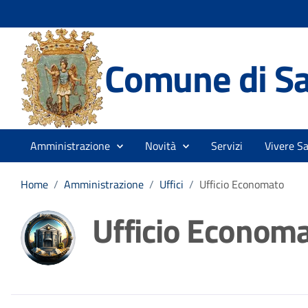
Comune di Sa
Amministrazione
Novità
Servizi
Vivere S
Home
/
Amministrazione
/
Uffici
/
Ufficio Economato
Ufficio Econom
Dettagli della noti