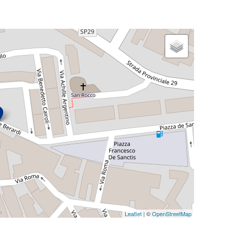
Leaflet
| ©
OpenStreetMap