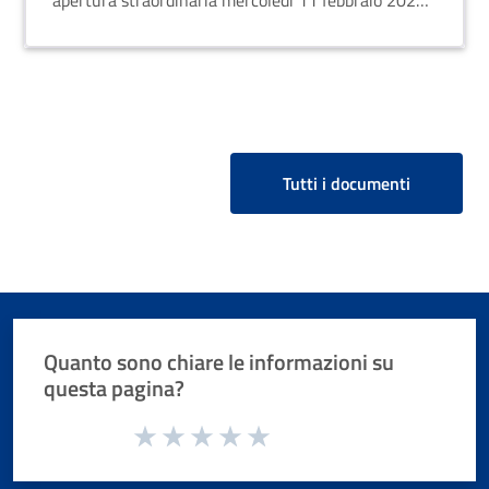
apertura straordinaria mercoledì 11 febbraio 2026,
dalle 15:30 alle 17:00. Urgenze: +39 377 333 7057
Tutti i documenti
Quanto sono chiare le informazioni su
questa pagina?
Valuta da 1 a 5 stelle la pagina
Valuta 1 stelle su 5
Valuta 2 stelle su 5
Valuta 3 stelle su 5
Valuta 4 stelle su 5
Valuta 5 stelle su 5