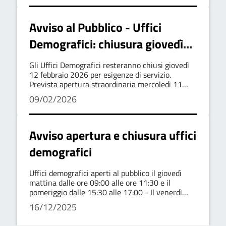
Avviso al Pubblico - Uffici
Demografici: chiusura giovedì
12 febbraio e apertura
Gli Uffici Demografici resteranno chiusi giovedì
straordinaria l’11 febbraio 2026
12 febbraio 2026 per esigenze di servizio.
Prevista apertura straordinaria mercoledì 11
febbraio 2026, dalle 15:30 alle 17:00. Urgenze:
09/02/2026
+39 377 333 7057
Avviso apertura e chiusura uffici
demografici
Uffici demografici aperti al pubblico il giovedì
mattina dalle ore 09:00 alle ore 11:30 e il
pomeriggio dalle 15:30 alle 17:00 - Il venerdì
chiusi
16/12/2025