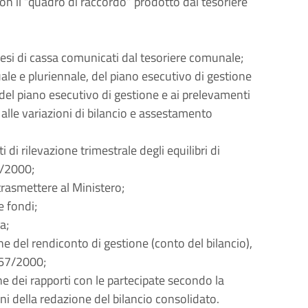
con il “quadro di raccordo” prodotto dal tesoriere
ospesi di cassa comunicati dal tesoriere comunale;
ale e pluriennale, del piano esecutivo di gestione
i del piano esecutivo di gestione e ai prelevamenti
e alle variazioni di bilancio e assestamento
 di rilevazione trimestrale degli equilibri di
67/2000;
trasmettere al Ministero;
 fondi;
a;
e del rendiconto di gestione (conto del bilancio),
 267/2000;
ne dei rapporti con le partecipate secondo la
fini della redazione del bilancio consolidato.