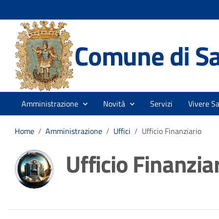
Comune di Sa
Amministrazione
Novità
Servizi
Vivere S
Home
/
Amministrazione
/
Uffici
/
Ufficio Finanziario
Ufficio Finanzia
Dettagli della noti